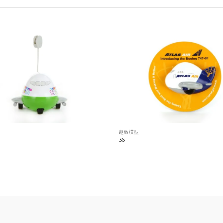
趣致模型
36