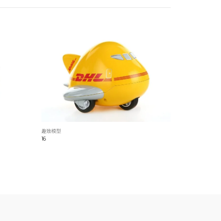
趣致模型
16