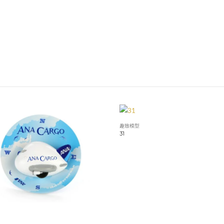
趣致模型
31