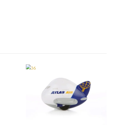
趣致模型
36