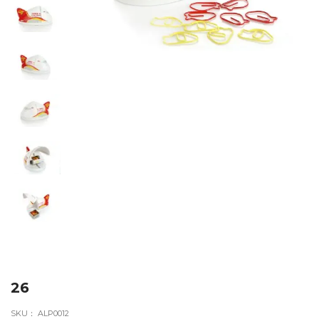
26
SKU：
ALP0012